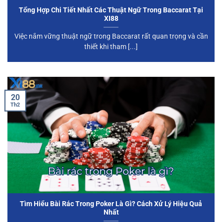
Tổng Hợp Chi Tiết Nhất Các Thuật Ngữ Trong Baccarat Tại
XI88
Việc nắm vững thuật ngữ trong Baccarat rất quan trọng và cần
thiết khi tham [...]
20
Th2
Tìm Hiểu Bài Rác Trong Poker Là Gì? Cách Xử Lý Hiệu Quả
Nhất