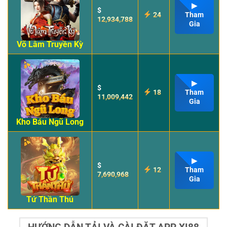
▶
$
32
Tham
17,246,384
Gia
Võ Lâm Truyền Kỳ
▶
$
24
Tham
14,679,256
Gia
Kho Báu Ngũ Long
▶
$
16
Tham
10,254,624
Gia
Tứ Thần Thú