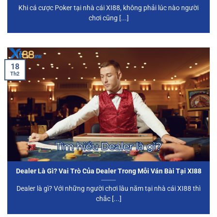
Khi cá cược Poker tại nhà cái XI88, không phải lúc nào người
chơi cũng [...]
18
Th2
Dealer Là Gì? Vai Trò Của Dealer Trong Mỗi Ván Bài Tại XI88
Dealer là gì? Với những người chơi lâu năm tại nhà cái XI88 thì
chắc [...]