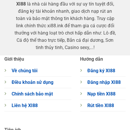
XI88
là nhà cái hàng đầu với sự uy tín tuyệt đối,
đăng ký tài khoản nhanh, giao dịch nạp rút an
toàn và bảo mật thông tin khách hàng. Truy cập
link chính thức xi88.ink để tham gia cá cược đổi
thưởng với hàng loạt trò chơi hấp dẫn như: Lô đề,
Cá độ thể thao trực tiếp, Bắn cá đại dương, Sơn
tinh thủy tinh, Casino sexy,...!
Giới thiệu
Hướng dẫn
Về chúng tôi
Đăng ký XI88
Điều khoản sử dụng
Đăng nhập XI88
Chính sách bảo mật
Nạp tiền XI88
Liên hệ XI88
Rút tiền XI88
Tiện ích