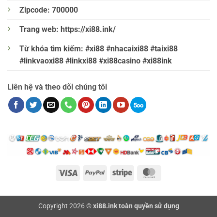
Zipcode:
700000
Trang web: https://xi88.ink/
Từ khóa tìm kiếm: #xi88 #nhacaixi88 #taixi88
#linkvaoxi88 #linkxi88 #xi88casino #xi88ink
Liên hệ và theo dõi chúng tôi
Visa
PayPal
Stripe
MasterCard
Copyright 2026 ©
xi88.ink toàn quyền sử dụng