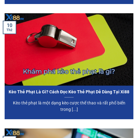
10
Th2
Kèo Thẻ Phạt Là Gì? Cách Đọc Kèo Thẻ Phạt Dễ Dàng Tại Xi88
Kèo thẻ phạt là một dạng kèo cược thể thao và rất phổ biến
trong [...]