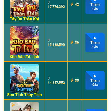
▶
$
56
Tham
23,701,856
Gia
Tây Du Thần Khí
▶
$
48
Tham
20,158,120
Gia
Kho Báu Tứ Linh
▶
$
40
Tham
18,916,736
Gia
Sơn Tinh Thủy Tinh