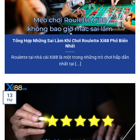
Tổng Hợp Những Sai Lầm Khi Chơi Roulette Xi88 Phổ Biến
Nhất
Roulette tại nhà cái Xi88 là một trong những trò chơi hấp dẫn
nhất tại [...]
13
Th2