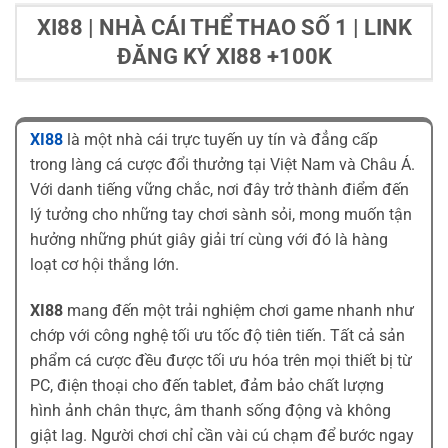
XI88 | NHÀ CÁI THỂ THAO SỐ 1 | LINK
ĐĂNG KÝ XI88 +100K
XI88
là một nhà cái trực tuyến uy tín và đẳng cấp
trong làng cá cược đổi thưởng tại Việt Nam và Châu Á.
Với danh tiếng vững chắc, nơi đây trở thành điểm đến
lý tưởng cho những tay chơi sành sỏi, mong muốn tận
hưởng những phút giây giải trí cùng với đó là hàng
loạt cơ hội thắng lớn.
XI88
mang đến một trải nghiệm chơi game nhanh như
chớp với công nghệ tối ưu tốc độ tiên tiến. Tất cả sản
phẩm cá cược đều được tối ưu hóa trên mọi thiết bị từ
PC, điện thoại cho đến tablet, đảm bảo chất lượng
hình ảnh chân thực, âm thanh sống động và không
giật lag. Người chơi chỉ cần vài cú chạm để bước ngay