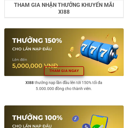
THAM GIA NHẬN THƯỞNG KHUYẾN MÃI
XI88
THAM GIA NGAY
XI88
thưởng nạp lần đầu lên tới 150% tối đa
5.000.000 đồng cho thành viên.