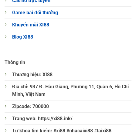
Casino trực tuyến
Game bài đổi thưởng
Khuyến mãi XI88
Blog XI88
Thông tin
Thương hiệu: XI88
Địa chỉ: 937 Đ. Hậu Giang, Phường 11, Quận 6, Hồ Chí
Minh, Việt Nam
Zipcode:
700000
Trang web: https://xi88.ink/
Từ khóa tìm kiếm: #xi88 #nhacaixi88 #taixi88