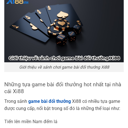
Giới thiệu về sảnh chơi game bài đổi thưởng Xi88
Những tựa game bài đổi thưởng hot nhất tại nhà
cái Xi88
Trong sảnh
game bài đổi thưởng
Xi88 có nhiều tựa game
được cung cấp, nổi bật trong số đó là những thể loại như:
Tiến lên miền Nam đếm lá