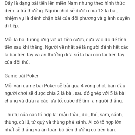
Đây là dạng bài tiến lên miền Nam nhưng theo hình thức
đếm lá trả thưởng. Người chơi sẽ được chia 13 lá bài,
nhiệm vụ là đánh chặn bài của đối phương và giành quyền
đi tiếp.
Mỗi lá bài tương ứng với x1 tiền cược, dựa vào đó để tính
tiền sau khi thắng. Người về nhất sẽ là người đánh hết các
lá bài trên tay và ăn thưởng dựa số lá bài còn lại trên tay
của đối thủ.
Game bài Poker
Mỗi ván game bài Poker sẽ trải qua 4 vòng chơi, ban đầu
người chơi sẽ được chia 2 lá bài, sau đó ghép với 5 lá bài
chung và đưa ra các lựa tố, cược để tìm ra người thắng.
Thứ tự của các tổ hợp là: mậu thầu, đôi, thú, sám, sảnh,
thùng, cù lũ, tứ quý và thùng phá sảnh. Ai có tổ hợp lớn
nhất sẽ thắng và ăn toàn bộ tiền thưởng có trên bàn.