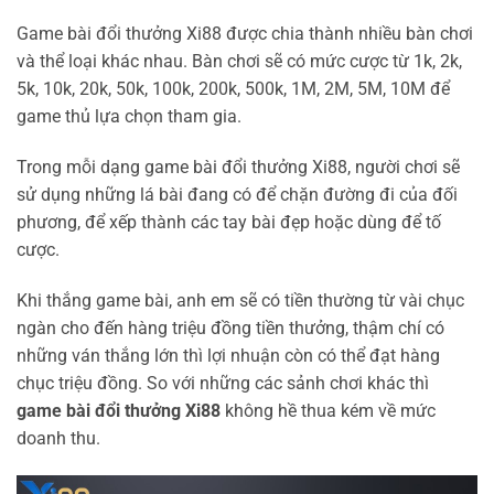
Game bài đổi thưởng Xi88 được chia thành nhiều bàn chơi
và thể loại khác nhau. Bàn chơi sẽ có mức cược từ 1k, 2k,
5k, 10k, 20k, 50k, 100k, 200k, 500k, 1M, 2M, 5M, 10M để
game thủ lựa chọn tham gia.
Trong mỗi dạng game bài đổi thưởng Xi88, người chơi sẽ
sử dụng những lá bài đang có để chặn đường đi của đối
phương, để xếp thành các tay bài đẹp hoặc dùng để tố
cược.
Khi thắng game bài, anh em sẽ có tiền thường từ vài chục
ngàn cho đến hàng triệu đồng tiền thưởng, thậm chí có
những ván thắng lớn thì lợi nhuận còn có thể đạt hàng
chục triệu đồng. So với những các sảnh chơi khác thì
game bài đổi thưởng Xi88
không hề thua kém về mức
doanh thu.