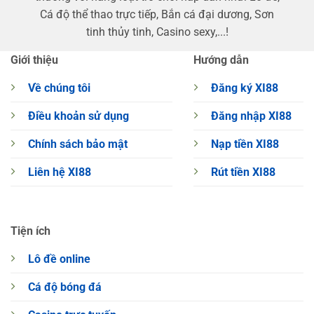
Cá độ thể thao trực tiếp, Bắn cá đại dương, Sơn
tinh thủy tinh, Casino sexy,...!
Giới thiệu
Hướng dẫn
Về chúng tôi
Đăng ký XI88
Điều khoản sử dụng
Đăng nhập XI88
Chính sách bảo mật
Nạp tiền XI88
Liên hệ XI88
Rút tiền XI88
Tiện ích
Lô đề online
Cá độ bóng đá