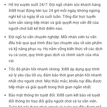
Hỗ trợ xuyên suốt 24/7: Đội ngũ chăm sóc khách hàng
Xi88 hoạt động liên tục 24 giờ mỗi ngày, không ngừng
nghỉ kể cả ngày lễ và cuối tuần. Tổng đài trực tuyến
luôn sẵn sàng tiếp nhận và giải quyết mọi vấn đề của
người chơi bất kể thời điểm nào.
Đội ngũ tư vấn chuyên nghiệp: Mỗi nhân viên tư vấn
đều trải qua quá trình đào tạo chuyên sâu về sản phẩm
và kỹ năng phục vụ. Họ nắm vững kiến thức về các dịch
vụ cá cược, quy trình giao dịch và chính sách của nhà
cái.
Tốc độ phản hồi nhanh chóng: Xi88 áp dụng quy trình
xử lý yêu cầu tối ưu, đảm bảo thời gian phản hồi nhanh
nhất cho người chơi. Mọi thắc mắc, khiếu nại đều được
tiếp nhận và giải quyết trong thời gian ngắn nhất.
Bảo mật thông tin tuyệt đối: Xi88 cam kết bảo vệ tuyệt
đối thông tin trao đổi giữa người chơi và tư vấn viên.