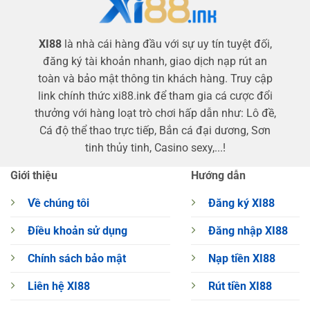
XI88
là nhà cái hàng đầu với sự uy tín tuyệt đối,
đăng ký tài khoản nhanh, giao dịch nạp rút an
toàn và bảo mật thông tin khách hàng. Truy cập
link chính thức xi88.ink để tham gia cá cược đổi
thưởng với hàng loạt trò chơi hấp dẫn như: Lô đề,
Cá độ thể thao trực tiếp, Bắn cá đại dương, Sơn
tinh thủy tinh, Casino sexy,...!
Giới thiệu
Hướng dẫn
Về chúng tôi
Đăng ký XI88
Điều khoản sử dụng
Đăng nhập XI88
Chính sách bảo mật
Nạp tiền XI88
Liên hệ XI88
Rút tiền XI88