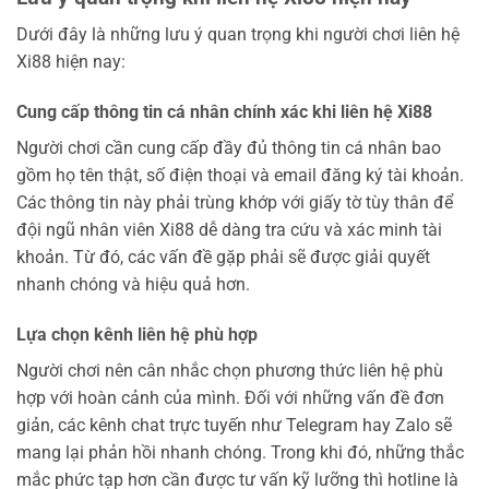
Dưới đây là những lưu ý quan trọng khi người chơi liên hệ
Xi88 hiện nay:
Cung cấp thông tin cá nhân chính xác khi liên hệ Xi88
Người chơi cần cung cấp đầy đủ thông tin cá nhân bao
gồm họ tên thật, số điện thoại và email đăng ký tài khoản.
Các thông tin này phải trùng khớp với giấy tờ tùy thân để
đội ngũ nhân viên Xi88 dễ dàng tra cứu và xác minh tài
khoản. Từ đó, các vấn đề gặp phải sẽ được giải quyết
nhanh chóng và hiệu quả hơn.
Lựa chọn kênh liên hệ phù hợp
Người chơi nên cân nhắc chọn phương thức liên hệ phù
hợp với hoàn cảnh của mình. Đối với những vấn đề đơn
giản, các kênh chat trực tuyến như Telegram hay Zalo sẽ
mang lại phản hồi nhanh chóng. Trong khi đó, những thắc
mắc phức tạp hơn cần được tư vấn kỹ lưỡng thì hotline là