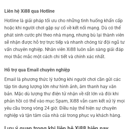
Liên hệ Xi88 qua Hotline
Hotline là giải pháp tối ưu cho những tình huống khẩn cấp
hoặc khi người chơi gặp sự cố về kết nối mạng. Dù có thể
phát sinh cước phí theo nhà mạng, nhưng bù lại thành viên
sẽ nhận được hỗ trợ trực tiếp và nhanh chóng từ đội ngũ tư
vấn chuyên nghiệp. Nhân viên Xi88 luôn sẵn sàng giải đáp
mọi thắc mắc một cách chi tiết và chính xác nhất.
Hỗ trợ qua Email chuyên nghiệp
Email là phương thức lý tưởng khi người chơi cần gửi các
tập tin dung lượng lớn như hình ảnh, âm thanh hay văn
bản. Mặc dù lượng thư điện tử nhận về rất lớn và đôi khi
phản hồi có thể vào mục Spam, Xi88 vẫn cam kết xử lý mọi
yêu cầu trong vòng 24 giờ. Điều này thể hiện sự chuyên
nghiệp và tận tâm của nhà cái trong phục vụ khách hàng.
Lưu ý quan trọng khi liên hệ Xi88 hiện nay