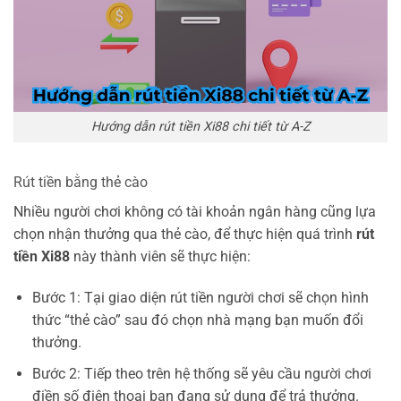
Hướng dẫn rút tiền Xi88 chi tiết từ A-Z
Rút tiền bằng thẻ cào
Nhiều người chơi không có tài khoản ngân hàng cũng lựa
chọn nhận thưởng qua thẻ cào, để thực hiện quá trình
rút
tiền Xi88
này thành viên sẽ thực hiện:
Bước 1: Tại giao diện rút tiền người chơi sẽ chọn hình
thức “thẻ cào” sau đó chọn nhà mạng bạn muốn đổi
thưởng.
Bước 2: Tiếp theo trên hệ thống sẽ yêu cầu người chơi
điền số điện thoại bạn đang sử dụng để trả thưởng.