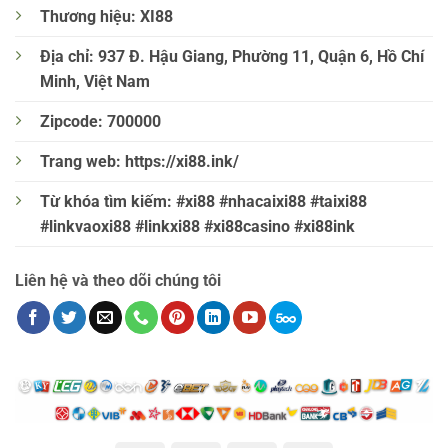
Thương hiệu: XI88
Địa chỉ: 937 Đ. Hậu Giang, Phường 11, Quận 6, Hồ Chí
Minh, Việt Nam
Zipcode:
700000
Trang web: https://xi88.ink/
Từ khóa tìm kiếm: #xi88 #nhacaixi88 #taixi88
#linkvaoxi88 #linkxi88 #xi88casino #xi88ink
Liên hệ và theo dõi chúng tôi