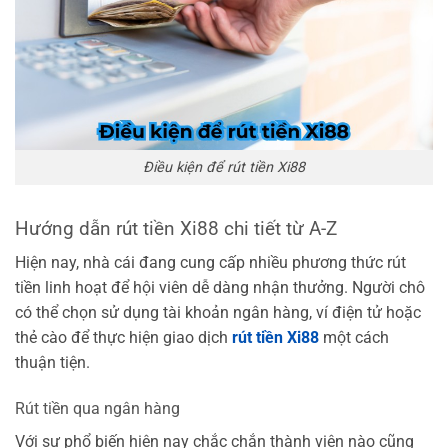
Điều kiện để rút tiền Xi88
Hướng dẫn rút tiền Xi88 chi tiết từ A-Z
Hiện nay, nhà cái đang cung cấp nhiều phương thức rút
tiền linh hoạt để hội viên dễ dàng nhận thưởng. Người chô
có thể chọn sử dụng tài khoản ngân hàng, ví điện tử hoặc
thẻ cào để thực hiện giao dịch
rút tiền Xi88
một cách
thuận tiện.
Rút tiền qua ngân hàng
Với sự phổ biến hiện nay chắc chắn thành viên nào cũng