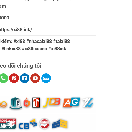
Nam
0000
ttps://xi88.ink/
kiếm: #xi88 #nhacaixi88 #taixi88
 #linkxi88 #xi88casino #xi88ink
eo dõi chúng tôi