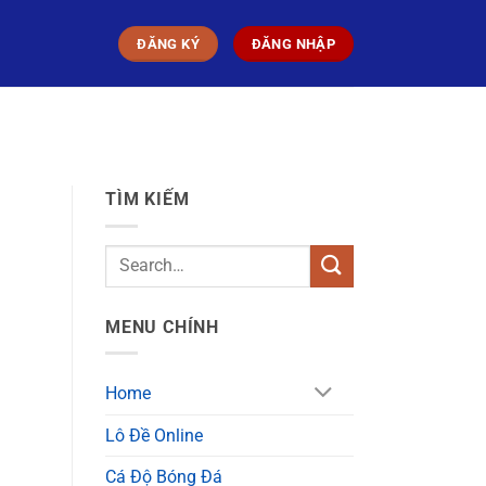
ĐĂNG KÝ
ĐĂNG NHẬP
TÌM KIẾM
MENU CHÍNH
Home
Lô Đề Online
Cá Độ Bóng Đá