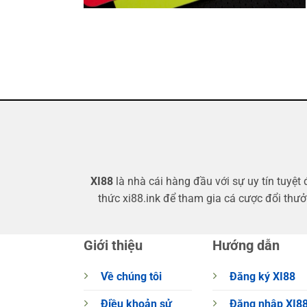
XI88
là nhà cái hàng đầu với sự uy tín tuyệt 
thức xi88.ink để tham gia cá cược đổi thưởn
Giới thiệu
Hướng dẫn
Về chúng tôi
Đăng ký XI88
Điều khoản sử
Đăng nhập XI8