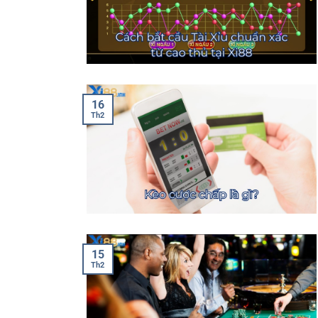
16
Th2
15
Th2