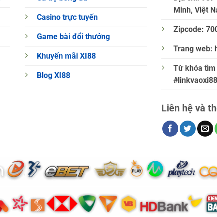
Minh, Việt 
Casino trực tuyến
Zipcode:
70
Game bài đổi thưởng
Trang web: h
Khuyến mãi XI88
Từ khóa tìm 
Blog XI88
#linkvaoxi88
Liên hệ và th