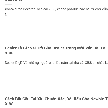
Khi cá cược Poker tại nhà cái XI88, không phải lúc nào người chơi cũ
[...]
Dealer Là Gì? Vai Trò Của Dealer Trong Mỗi Ván Bài Tại
XI88
Dealer là gì? Với những người chơi lâu năm tại nhà cái XI88 thì chắc [..
Cách Bắt Cầu Tài Xỉu Chuẩn Xác, Dễ Hiểu Cho Newbie T
Xi88