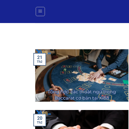
Bỏ
qua
nội
dung
21
Th2
20
Th2