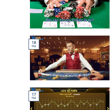
18
Th2
17
Th2