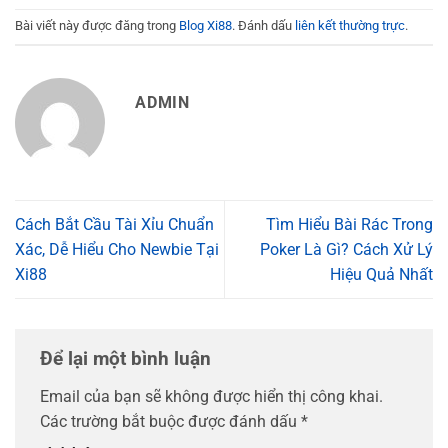
Bài viết này được đăng trong
Blog Xi88
. Đánh dấu
liên kết thường trực
.
ADMIN
Cách Bắt Cầu Tài Xỉu Chuẩn
Tìm Hiểu Bài Rác Trong
Xác, Dễ Hiểu Cho Newbie Tại
Poker Là Gì? Cách Xử Lý
Xi88
Hiệu Quả Nhất
Để lại một bình luận
Email của bạn sẽ không được hiển thị công khai.
Các trường bắt buộc được đánh dấu
*