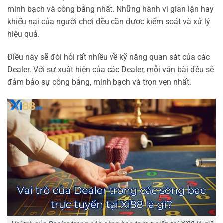
minh bạch và công bằng nhất. Những hành vi gian lận hay
khiếu nại của người chơi đều cần được kiểm soát và xử lý
hiệu quả.
Điều này sẽ đòi hỏi rất nhiều về kỹ năng quan sát của các
Dealer.
Với sự xuất hiện của các Dealer, mỗi ván bài đều sẽ
đảm bảo sự công bằng, minh bạch và trọn vẹn nhất.