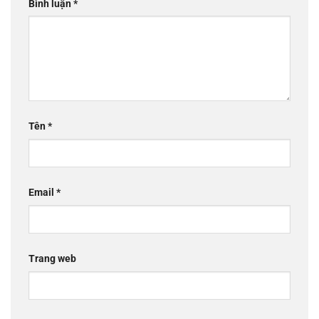
Bình luận
*
Tên
*
Email
*
Trang web