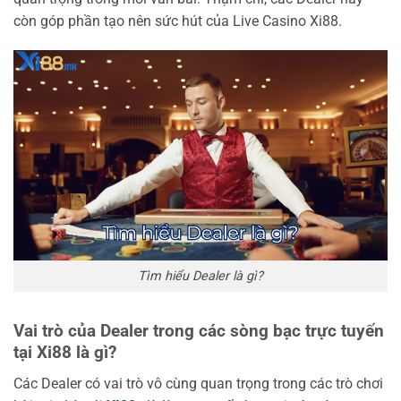
còn góp phần tạo nên sức hút của Live Casino Xi88.
Tìm hiểu Dealer là gì?
Vai trò của Dealer trong các sòng bạc trực tuyến
tại Xi88 là gì?
Các Dealer có vai trò vô cùng quan trọng trong các trò chơi