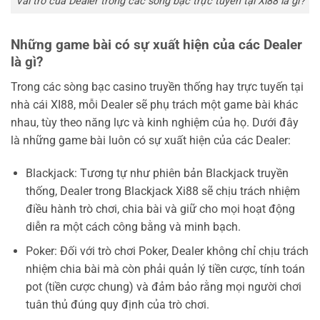
Vai trò của Dealer trong các sòng bạc trực tuyến tại Xi88 là gì?
Những game bài có sự xuất hiện của các Dealer
là gì?
Trong các sòng bạc casino truyền thống hay trực tuyến tại
nhà cái XI88, mỗi Dealer sẽ phụ trách một game bài khác
nhau, tùy theo năng lực và kinh nghiệm của họ. Dưới đây
là những game bài luôn có sự xuất hiện của các Dealer:
Blackjack: Tương tự như phiên bản Blackjack truyền
thống, Dealer trong Blackjack Xi88 sẽ chịu trách nhiệm
điều hành trò chơi, chia bài và giữ cho mọi hoạt động
diễn ra một cách công bằng và minh bạch.
Poker: Đối với trò chơi Poker, Dealer không chỉ chịu trách
nhiệm chia bài mà còn phải quản lý tiền cược, tính toán
pot (tiền cược chung) và đảm bảo rằng mọi người chơi
tuân thủ đúng quy định của trò chơi.