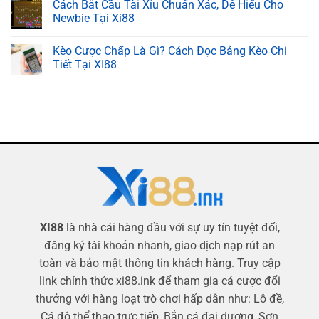
Cách Bắt Cầu Tài Xỉu Chuẩn Xác, Dễ Hiểu Cho
Ngữ
Bài
bình
Trong
Rác
luận
Newbie Tại Xi88
Baccarat Tại
Trong
ở
XI88
Poker
Dealer
Không
Là
Là
có
Kèo Cược Chấp Là Gì? Cách Đọc Bảng Kèo Chi
Gì?
Gì?
bình
Cách
Vai
luận
Tiết Tại XI88
Xử
Trò
ở
Lý
Của
Cách
Không
Hiệu
Dealer
Bắt
có
Quả
Trong
Cầu
bình
Nhất
Mỗi
Tài
luận
Ván
Xỉu
ở
Bài
Chuẩn
Kèo
Tại
Xác,
Cược
XI88
Dễ
Chấp
Hiểu
Là
Cho
Gì?
Newbie
Cách
Tại
Đọc
Xi88
Bảng
Kèo
Chi
Tiết
XI88
là nhà cái hàng đầu với sự uy tín tuyệt đối,
Tại
XI88
đăng ký tài khoản nhanh, giao dịch nạp rút an
toàn và bảo mật thông tin khách hàng. Truy cập
link chính thức xi88.ink để tham gia cá cược đổi
thưởng với hàng loạt trò chơi hấp dẫn như: Lô đề,
Cá độ thể thao trực tiếp, Bắn cá đại dương, Sơn