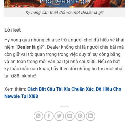
Kỹ năng cần thiết đối với một Dealer là gì?
Lời kết
Hy vọng qua những chia sẻ trên, người chơi đã hiểu về khái
niệm “
Dealer là gì
?”. Dealer không chỉ là người chia bài mà
còn giữ vai trò quan trọng trong việc duy trì sự công bằng
và an toàn trong mỗi ván bài tại nhà cái XI88. Nếu có bất
kỳ thắc mắc nào khác, hãy theo dõi những tin tức mới nhất
tại xi88.ink nhé!
Xem thêm:
Cách Bắt Cầu Tài Xỉu Chuẩn Xác, Dễ Hiểu Cho
Newbie Tại Xi88