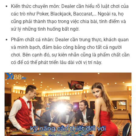
Kiến thức chuyên môn: Dealer cần hiểu rõ luật chơi của
các trò như Poker, Blackjack, Baccarat,… Ngoài ra, họ
cũng phải thành thạo trong việc chia bài, tính điểm và
xử lý những tình huống bất ngờ.
Phẩm chất cá nhân: Dealer cần trung thực, khách quan
và minh bạch, đảm bảo công bằng cho tất cả người
chơi. Bên cạnh đó, sự kiên nhẫn cũng là phẩm chất cần
có để có thể phát triển lâu dài với vị trí này.