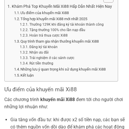
Khám Phá Top Khuyến Mãi Xi88 Hấp Dẫn Nhất Hiện Nay
Ưu điểm của khuyến mãi Xi88
Tổng hợp khuyến mãi Xi88 mới nhất 2025
Thưởng 129K khi đăng ký tài khoản thành công
Tặng thưởng 100% cho lần nạp đầu
Hoàn trả thua cược Xi88
Quy trình tham gia nhận thưởng khuyến mãi Xi88
Đăng ký tài khoản
Nhận ưu đãi
Trải nghiệm ở các sảnh cược
Rút tiền thưởng
Những lưu ý quan trọng khi sử dụng khuyến mãi Xi88
Kết luận
Ưu điểm của khuyến mãi Xi88
Các chương trình
khuyến mãi Xi88
đem tới cho người chơi
những lợi nhuận như:
Gia tăng vốn đầu tư: khi được x2 số tiền nạp, các bạn sẽ
có thêm nguồn vốn dồi dào để khám phá các hoạt động