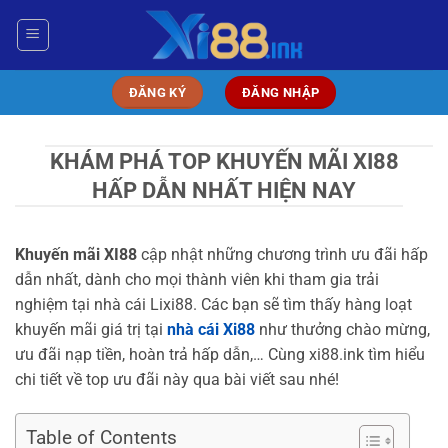
Bỏ
qua
nội
dung
ĐĂNG KÝ
ĐĂNG NHẬP
KHÁM PHÁ TOP KHUYẾN MÃI XI88
HẤP DẪN NHẤT HIỆN NAY
Khuyến mãi XI88
cập nhật những chương trình ưu đãi hấp
dẫn nhất, dành cho mọi thành viên khi tham gia trải
nghiệm tại nhà cái Lixi88. Các bạn sẽ tìm thấy hàng loạt
khuyến mãi giá trị tại
nhà cái Xi88
như thưởng chào mừng,
ưu đãi nạp tiền, hoàn trả hấp dẫn,… Cùng xi88.ink tìm hiểu
chi tiết về top ưu đãi này qua bài viết sau nhé!
Table of Contents