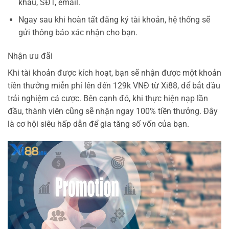
khẩu, SĐT, email.
Ngay sau khi hoàn tất đăng ký tài khoản, hệ thống sẽ
gửi thông báo xác nhận cho bạn.
Nhận ưu đãi
Khi tài khoản được kích hoạt, bạn sẽ nhận được một khoản
tiền thưởng miễn phí lên đến 129k VNĐ từ Xi88, để bắt đầu
trải nghiệm cá cược.
Bên cạnh đó, khi thực hiện nạp lần
đầu, thành viên cũng sẽ nhận ngay 100% tiền thưởng. Đây
là cơ hội siêu hấp dẫn để gia tăng số vốn của bạn.