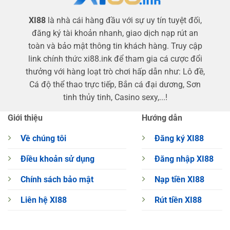
XI88
là nhà cái hàng đầu với sự uy tín tuyệt đối,
đăng ký tài khoản nhanh, giao dịch nạp rút an
toàn và bảo mật thông tin khách hàng. Truy cập
link chính thức xi88.ink để tham gia cá cược đổi
thưởng với hàng loạt trò chơi hấp dẫn như: Lô đề,
Cá độ thể thao trực tiếp, Bắn cá đại dương, Sơn
tinh thủy tinh, Casino sexy,...!
Giới thiệu
Hướng dẫn
Về chúng tôi
Đăng ký XI88
Điều khoản sử dụng
Đăng nhập XI88
Chính sách bảo mật
Nạp tiền XI88
Liên hệ XI88
Rút tiền XI88