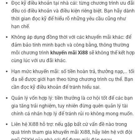
Đọc kỹ điều khoản tại nhà cái: từng chương trình ưu đãi
đều có điều khoản và điều kiện riêng biệt. Bạn hãy dành
thời gian đọc kỹ để hiểu rõ những yêu cầu cũng như
hạn chế.
Không áp dụng đồng thời với các khuyến mãi khác: để
đảm bảo tính minh bạch và công bằng, thông thường
mỗi chương trình
khuyến mãi Xi88
sẽ không thể kết hợp
cùng lúc với ưu đãi khác.
Hạn mức khuyến mãi: số tiền hoàn trả, thưởng nạp,… tối
đa sẽ được giới hạn theo từng chương trình cụ thể. Bạn
cần đọc kỹ điều khoản để tránh hiểu sai.
Quản lý vốn hợp lý: tiền thưởng là cơ hội tốt để các bạn
gia tăng trải nghiệm, tuy nhiên đừng quên quản lý tài
chính cá nhân hợp lý để tránh rủi ro không mong muốn.
Liên hệ Xi88 hỗ trợ: nếu gặp bất cứ vấn đề nào trong
quá trình tham gia khuyến mãi Xi88, hãy liên hệ với đội
ngũ CSKH của nhà cái để được giải đáp ngay.