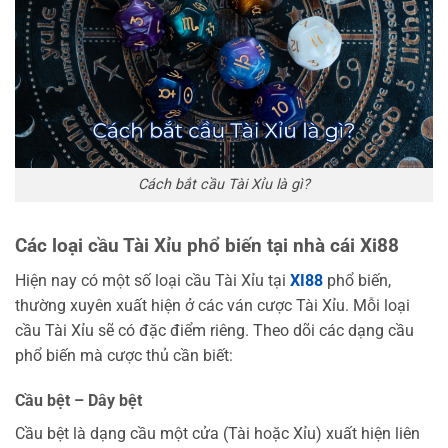
Cách bắt cầu Tài Xỉu là gì?
Các loại cầu Tài Xỉu phổ biến tại nhà cái Xi88
Hiện nay có một số loại cầu Tài Xỉu tại
XI88
phổ biến,
thường xuyên xuất hiện ở các ván cược Tài Xỉu. Mỗi loại
cầu Tài Xỉu sẽ có đặc điểm riêng. Theo dõi các dạng cầu
phổ biến mà cược thủ cần biết:
Cầu bệt – Dây bệt
Cầu bệt là dạng cầu một cửa (Tài hoặc Xỉu) xuất hiện liên