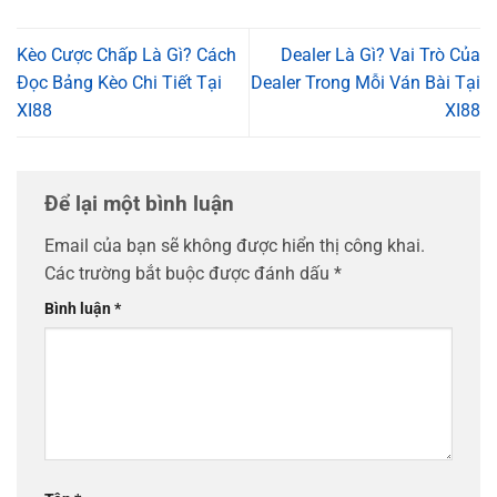
Kèo Cược Chấp Là Gì? Cách
Dealer Là Gì? Vai Trò Của
Đọc Bảng Kèo Chi Tiết Tại
Dealer Trong Mỗi Ván Bài Tại
XI88
XI88
Để lại một bình luận
Email của bạn sẽ không được hiển thị công khai.
Các trường bắt buộc được đánh dấu
*
Bình luận
*