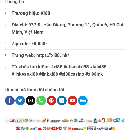
Thông tin
Thương hiệu: XI88
Địa chỉ: 937 Đ. Hậu Giang, Phường 11, Quận 6, Hồ Chí
Minh, Việt Nam
Zipcode:
700000
Trang web: https://xi88.ink/
Từ khóa tìm kiếm: #xi88 #nhacaixi88 #taixi88
#linkvaoxi88 #linkxi88 #xi88casino #xi88ink
Liên hệ và theo dõi chúng tôi