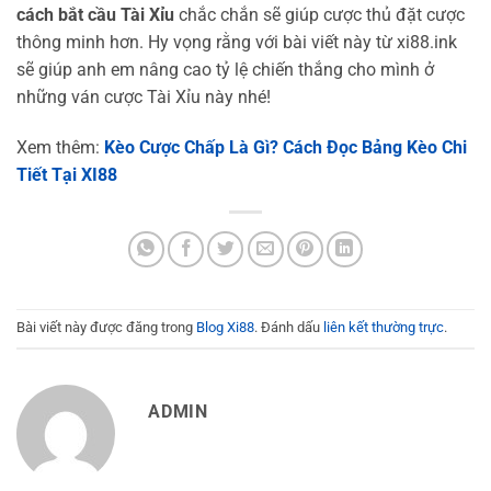
cách bắt cầu Tài Xỉu
chắc chắn sẽ giúp cược thủ đặt cược
thông minh hơn. Hy vọng rằng với bài viết này từ xi88.ink
sẽ giúp anh em nâng cao tỷ lệ chiến thắng cho mình ở
những ván cược Tài Xỉu này nhé!
Xem thêm:
Kèo Cược Chấp Là Gì? Cách Đọc Bảng Kèo Chi
Tiết Tại XI88
Bài viết này được đăng trong
Blog Xi88
. Đánh dấu
liên kết thường trực
.
ADMIN