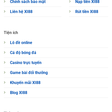
Chính sách bảo mật
Nạp tiền XI88
Liên hệ XI88
Rút tiền XI88
Tiện ích
Lô đề online
Cá độ bóng đá
Casino trực tuyến
Game bài đổi thưởng
Khuyến mãi XI88
Blog XI88