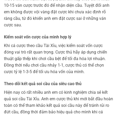
10-15 ván cược trước đó để nhận diện cầu. Tuyệt đối anh
em không được vội vàng đặt cược khi chưa xác định rõ
ràng cầu, từ đó khiến anh em đặt cược sai ở những ván
cược sau.
Kiểm soát vốn cược của mình hợp lý
Khi cá cược theo cầu Tài Xỉu, việc kiểm soát vốn cược
đóng vai trò rất quan trọng. Cược thủ hãy áp dụng chiến
thuật gấp thếp khi chơi cầu bệt để tối đa hóa lợi nhuận.
Đồng thời nếu chơi cầu nhảy 1-1, cược thủ có thể chọn
cược tỷ lệ 1-3-5 để tối ưu hóa vốn của mình.
Theo dõi kết quả soi cầu của siêu cao thủ
Hiện nay có rất nhiều anh em có kinh nghiệm chia sẻ kết
quả soi cầu Tài Xỉu. Anh em cược thủ khi mới bắt đầu hoàn
toàn có thể tham khảo kết quả soi cầu này để tránh rủi ro
đứt cầu, đồng thời đảm bảo hiệu quả cho mình khi cá